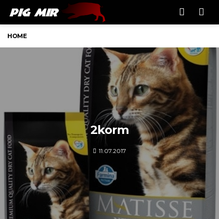
Men
HOME
2korm
11.07.2017