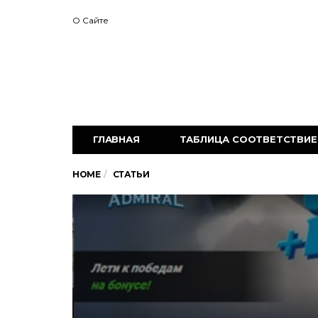
О Сайте
ГЛАВНАЯ
ТАБЛИЦА СООТВЕТСТВИЕ 
HOME
СТАТЬИ