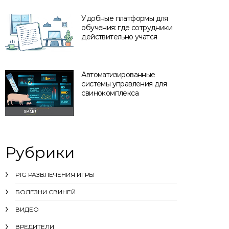
Удобные платформы для
обучения: где сотрудники
действительно учатся
Автоматизированные
системы управления для
свинокомплекса
Рубрики
PIG РАЗВЛЕЧЕНИЯ ИГРЫ
БОЛЕЗНИ СВИНЕЙ
ВИДЕО
ВРЕДИТЕЛИ