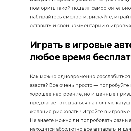
повторить такой подвиг самостоятельно
набирайтесь смелости, рискуйте, играйт
оставить и свои комментарии о игровых 
Играть в игровые авт
любое время бесплат
Как можно одновременно расслабиться 
азарта? Все очень просто — попробуйте 
хорошее настроение, но и ценные приз
предлагает отрываться на полную катуш
желания рисковать? Играйте в игровые
Не знаете можно ли попробовать разные
находятся абсолютно все аппараты и даже