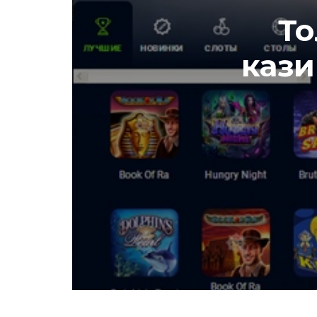
То
кази