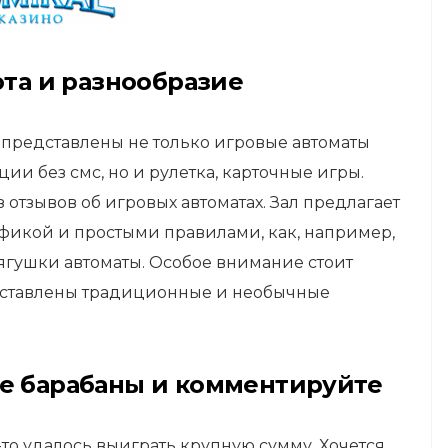
ота и разнообразие
представлены не только игровые автоматы
ии без смс, но и рулетка, карточные игры.
отзывов об игровых автоматах. Зал предлагает
фикой и простыми правилами, как, например,
а Лягушки автоматы. Особое внимание стоит
едставлены традиционные и необычные
те барабаны и комментируйте
у-то удалось выиграть крупную сумму. Хочется