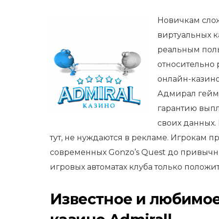
Новичкам сло
виртуальных к
реальным поль
относительно 
онлайн-казин
Адмирал гейм
гарантию выпл
своих данных.
тут, не нуждаются в рекламе. Игрокам п
современных Gonzo’s Quest до привычны
игровых автоматах клуба только положи
Известное и любимо