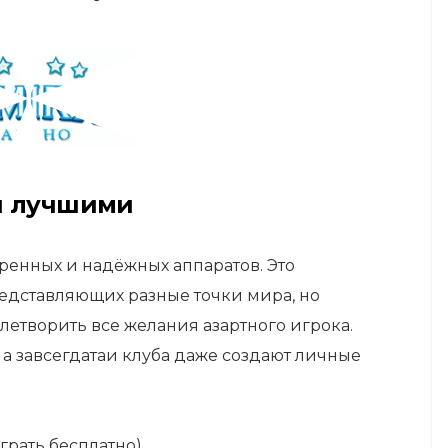
я лучшими
еренных и надёжных аппаратов. Это
едставляющих разные точки мира, но
етворить все желания азартного игрока.
а завсегдатаи клуба даже создают личные
играть бесплатно)