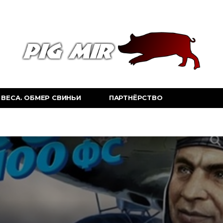
ВЕСА. ОБМЕР СВИНЬИ
ПАРТНЁРСТВО