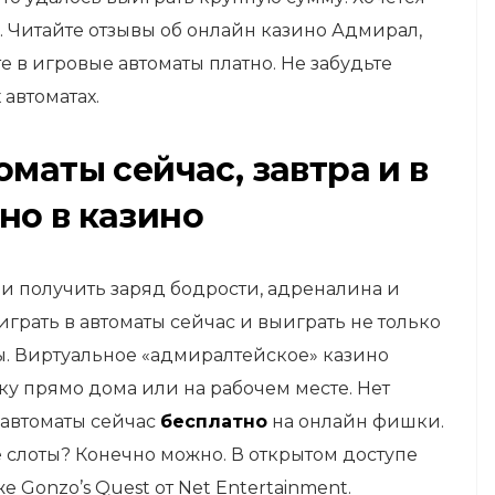
. Читайте отзывы об онлайн казино Адмирал,
е в игровые автоматы платно. Не забудьте
автоматах.
оматы сейчас, завтра и в
но в казино
и получить заряд бодрости, адреналина и
играть в автоматы сейчас и выиграть не только
ы. Виртуальное «адмиралтейское» казино
ку прямо дома или на рабочем месте. Нет
 автоматы сейчас
бесплатно
на онлайн фишки.
 слоты? Конечно можно. В открытом доступе
 Gonzo’s Quest от Net Entertainment.