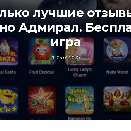
лько лучшие отзыв
но Адмирал. Беспл
игра
04.02.2020