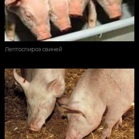
Лептоспироз свиней