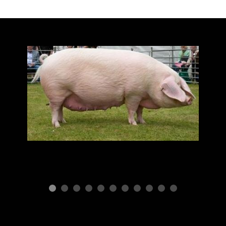
ПОРОДЫ СВИНЕЙ
Породы и
производительность
свиней
Г
с
п