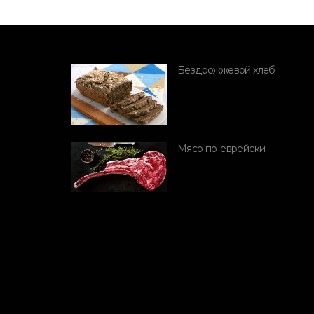
я
Бездрожжевой хлеб
ПОРОДЫ СВИНЕЙ
Mangalitsa
Мясо по-еврейски