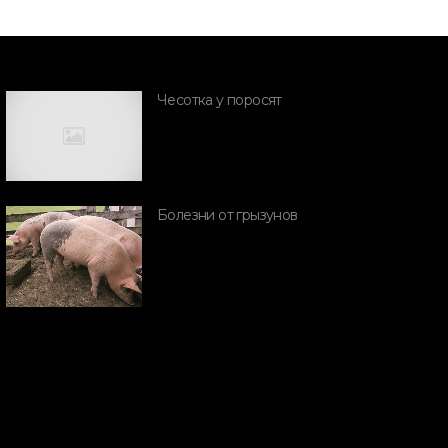
Чесотка у поросят
ПОРОДЫ СВИНЕЙ
Болезни от грызунов
ибридизация при
ПОРОДЫ СВИН
крещивании двух
Породы
ород