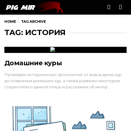
Men
HOME
TAG ARCHIVE
TAG: ИСТОРИЯ
Домашние куры
Проведём историческую хронологию от видов диких кур
до появления домашних кур, а также развеем некоторые
стереотипы о данной птице и расскажем об интер…