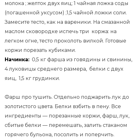
молока ; желток двух яиц; 1 чайная ложка соды
(погашенной уксусом) ;1,5 чайной ложки соли.
Замесите тесто, как на вареники. На смазанной
маслом сковородке испечь три коржа: на
легком огне, тесто проколоть вилкой. Готовые
коржи порезать кубиками.
Начинка:
0,5 кг фарша из говядины и свинины,
4 луковицы среднего размера, белки с двух
яиц, 1,5 кг грудинки.
Фарш про тушить. Отдельно поджарить лук до
золотистого цвета. Белки взбить в пену. Все
ингредиенты — порезанные коржи, фарш, лук,
сбитые белки — перемешать, залить стаканом
горячего бульона, посолить и поперчить.