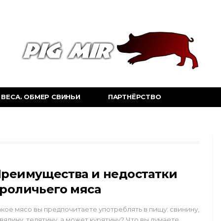
ВЕСА. ОБМЕР СВИНЬИ
ПАРТНЁРСТВО
реимущества и недостатки
роличьего мяса
кое мясо вы предпочитаете употреблять в пищу: свинину,
вядину, телятину, а может курятину? Что вы думаете