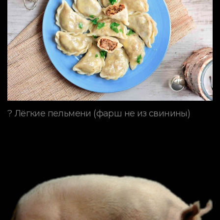
? Лёгкие пельмени (фарш не из свинины)