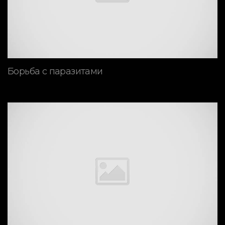
Борьба с паразитами