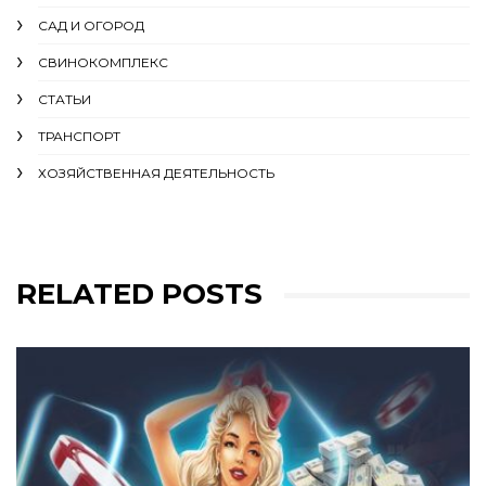
САД И ОГОРОД
СВИНОКОМПЛЕКС
СТАТЬИ
ТРАНСПОРТ
ХОЗЯЙСТВЕННАЯ ДЕЯТЕЛЬНОСТЬ
RELATED POSTS