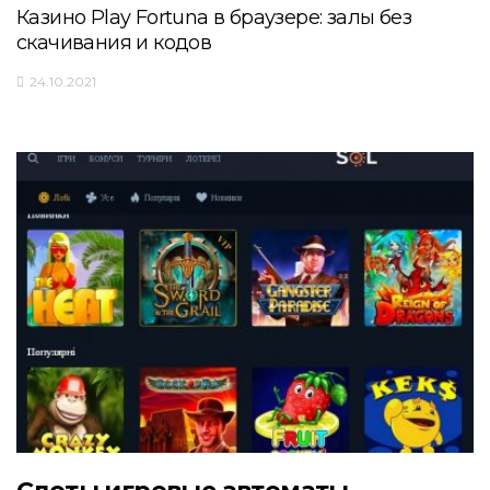
Казино Play Fortuna в браузере: залы без
скачивания и кодов
24.10.2021