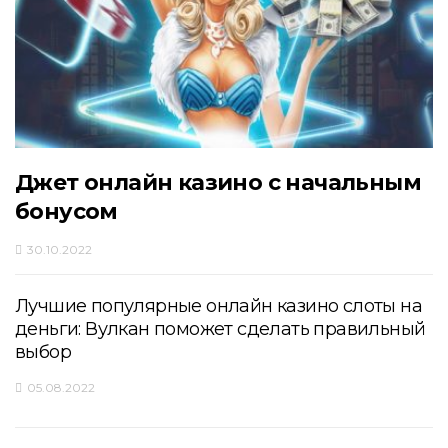
Джет онлайн казино с начальным
бонусом
30.10.2022
Лучшие популярные онлайн казино слоты на
деньги: Вулкан поможет сделать правильный
выбор
05.08.2022