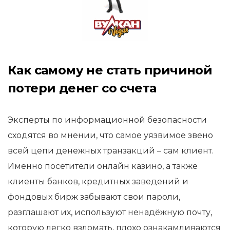
Как самому не стать причиной
потери денег со счета
Эксперты по информационной безопасности
сходятся во мнении, что самое уязвимое звено
всей цепи денежных транзакций – сам клиент.
Именно посетители онлайн казино, а также
клиенты банков, кредитных заведений и
фондовых бирж забывают свои пароли,
разглашают их, используют ненадёжную почту,
которую легко взломать, плохо ознакамливаются