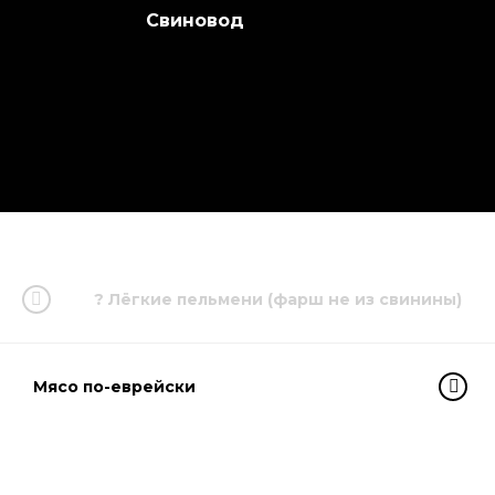
Свиновод
? Лёгкие пельмени (фарш не из свинины)
Мясо по-еврейски