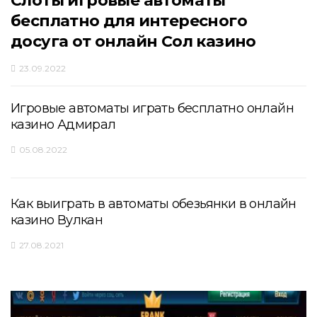
Слоты игровые автоматы
бесплатно для интересного
досуга от онлайн Сол казино
23.09.2022
Игровые автоматы играть бесплатно онлайн
казино Адмирал
05.08.2022
Как выиграть в автоматы обезьянки в онлайн
казино Вулкан
27.08.2021