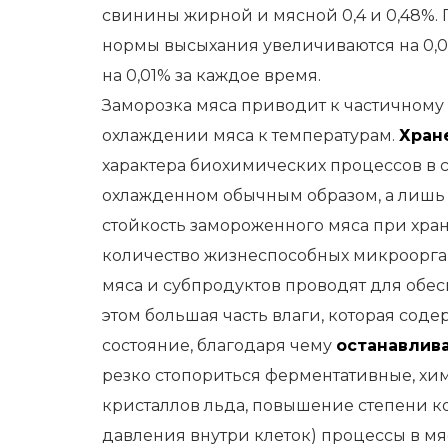
свинины жирной и мясной 0,4 и 0,48%. П
нормы высыхания увеличиваются на 0,04
на 0,01% за каждое время.
Заморозка мяса приводит к частичном
охлаждении мяса к температурам.
Хран
характера биохимических процессов в с
охлажденном обычным образом, а лишь 
стойкость замороженного мяса при хра
количество жизнеспособных микроорга
мяса и субпродуктов проводят для обе
этом большая часть влаги, которая соде
состояние, благодаря чему
останавлив
резко стопориться ферментативные, хи
кристаллов льда, повышение степени к
давления внутри клеток) процессы в мя