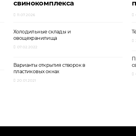
свинокомплекса
11.07.2026
Холодильные склады и
Т
овощехранилища
07.02.2022
П
Варианты открытия створок в
с
пластиковых окнах
20.01.2021