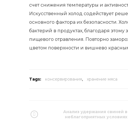
счет снижения температуры и активност
Искусственный холод содействует реше
основного фактора их безопасности. Хо
бактерий в продуктах, благодаря этому 
пищевого отравления. Повторно заморо
цветом поверхности и вишнево красным
Tags:
консервирования
,
хранение мяса
Анализ удержания свиней в
неблагоприятных условиях