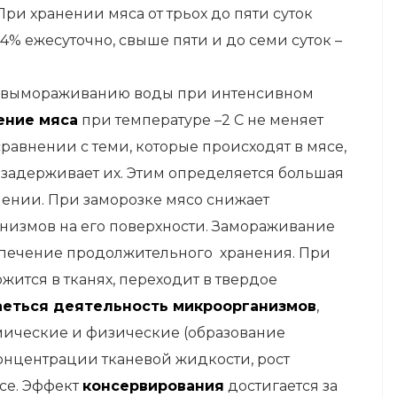
ри хранении мяса от трьох до пяти суток
% ежесуточно, свыше пяти и до семи суток –
у вымораживанию воды при интенсивном
ение мяса
при температуре –2 С не меняет
равнении с теми, которые происходят в мясе,
задерживает их. Этим определяется большая
нении. При заморозке мясо снижает
низмов на его поверхности. Замораживание
спечение продолжительного хранения. При
ржится в тканях, переходит в твердое
аеться деятельность микроорганизмов
,
мические и физические (образование
онцентрации тканевой жидкости, рост
се. Эффект
консервирования
достигается за