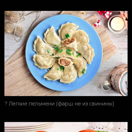
? Лёгкие пельмени (фарш не из свинины)