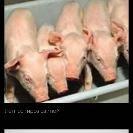
Лептоспироз свиней