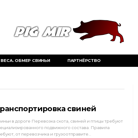
ВЕСА. ОБМЕР СВИНЬИ
ПАРТНЁРСТВО
ранспортировка свиней
иньи в дороге Перевозка скота, свиней и птицы требуют
ециализированного подвижного состава. Правила
ебуют, от перевозчика и грузоотправите…