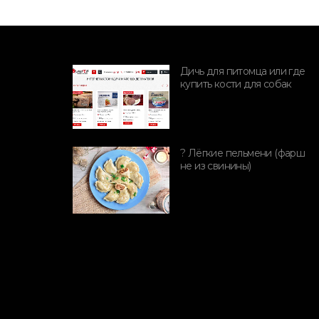
Дичь для питомца или где
купить кости для собак
ПОРОДЫ СВИНЕЙ
? Лёгкие пельмени (фарш
не из свинины)
Селекционная
простота