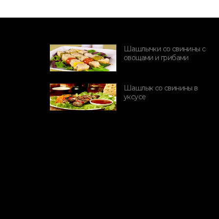
ПОРОДЫ СВИНЕЙ
Генетическая
Шашлычки со свинины с
программа
овощами и грибами
GENESUS
Шашлык со свинины в
уксусе