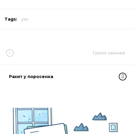
Tags:
ухо
Грипп свиней
Рахит у поросенка