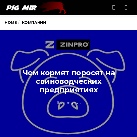
Men
HOME
КОМПАНИИ
Чем кормят поросят на
свиноводческих
предприятиях
27.08.2025