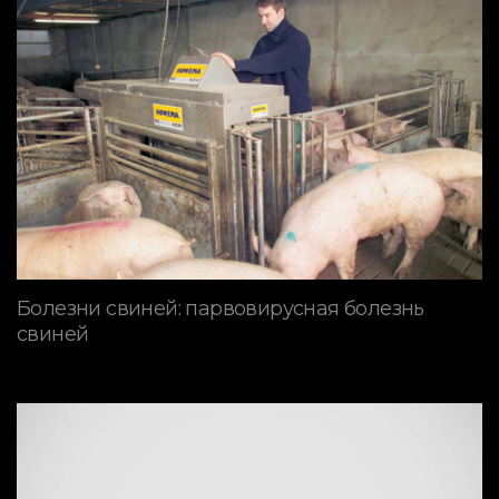
Болезни свиней: парвовирусная болезнь
свиней