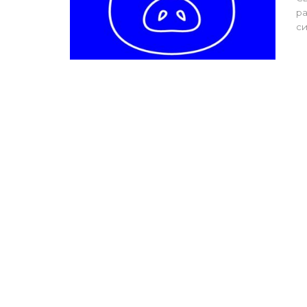
ра
си