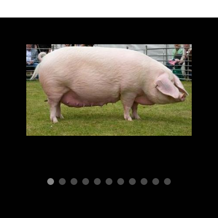
Г
п
G
ПОРОДЫ СВИНЕЙ
Породы и
производительность
свиней