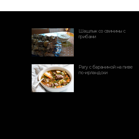
Шашлык со свинины с
грибами
Рагу с бараниной на пиве
ПОРОДЫ СВИНЕЙ
я при
по-ирландски
Дикий кабан
 двух