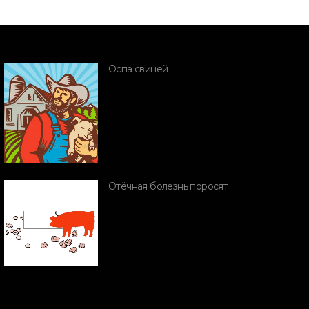
ПОРОДЫ СВИНЕЙ
енетическая
Оспа свиней
рограмма
ENESUS
ПОРОДЫ СВИН
Мини пиги
Отёчная болезнь поросят