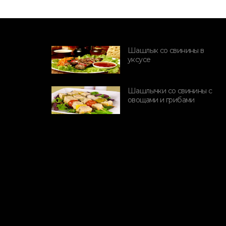
Шашлык со свинины в
уксусе
ПОРОДЫ СВИНЕЙ
Породы и
Шашлычки со свинины с
производительность
овощами и грибами
свиней