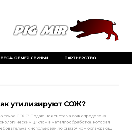
ВЕСА. ОБМЕР СВИНЬИ
ПАРТНЁРСТВО
ак утилизируют СОЖ?
то такое СОЖ? Подающая система сож определена
хнологическим циклом в металлообработке, которая
ебовательна к использованию смазочно – охлаждающ…