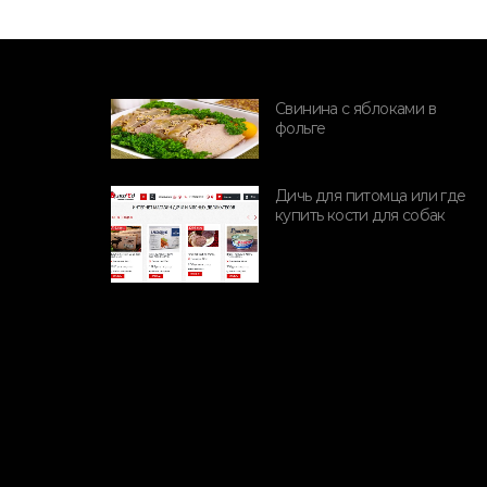
Свинина с яблоками в
фольге
ПОРОДЫ СВИНЕЙ
Породы и
Дичь для питомца или где
производительность
купить кости для собак
свиней