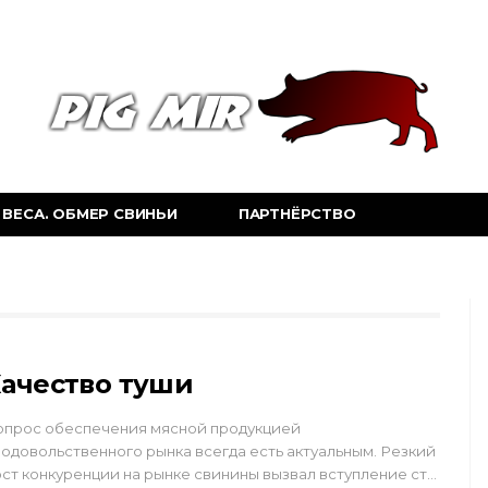
ВЕСА. ОБМЕР СВИНЬИ
ПАРТНЁРСТВО
ачество туши
опрос обеспечения мясной продукцией
одовольственного рынка всегда есть актуальным. Резкий
ст конкуренции на рынке свинины вызвал вступление ст…