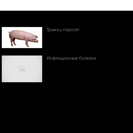
ПОРОДЫ СВИНЕЙ
енетическая
Грыжа у поросят
рограмма
ENESUS
Инфекционные болезни
ПОРОДЫ СВИН
Вьетнамски
свиньи