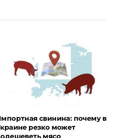
мпортная свинина: почему в
краине резко может
подешеветь мясо