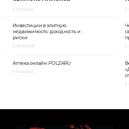
11.07.2026
Инвестиции в элитную
Ч
недвижимость: доходность и
с
риски
п
09.10.2025
Аптека онлайн: POLZARU
В
«
11.04.2025
с
ПОРОДЫ СВИНЕЙ
Генетическая
программа