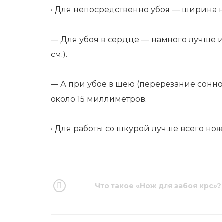
• Для непосредственно убоя — ширина н
— Для убоя в сердце — намного лучше 
см.).
— А при убое в шею (перерезание сонн
около 15 миллиметров.
• Для работы со шкурой лучше всего нож
Что такое «Нож для забоя крс»?