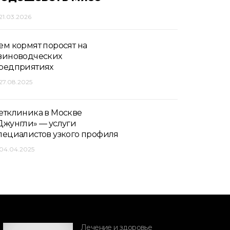
21.03.2026
ем кормят поросят на
виноводческих
редприятиях
27.08.2025
етклиника в Москве
Джунгли» — услуги
пециалистов узкого профиля
04.04.2025
Лечение и здоровье