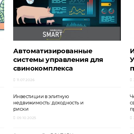
Автоматизированные
И
системы управления для
У
свинокомплекса
11.07.2026
Инвестиции в элитную
Ч
недвижимость: доходность и
с
риски
п
09.10.2025