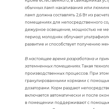
Кроме естественного, в свинарниках у
обычных ламп накаливания или люмине
ламп должна составлять 2,6 Вт из расчет
помещениях для непосредственного с
дежурное освещение, мощностью не мен
период молодняк облучают ультрафиолет
развитие и способствует получению мен
В настоящее время разработана и прим
затемненных помещениях.
Такая технол
производственных процессов. При это
гранулированными кормами с помощью 
дозаторами. Корм раздают непосредств
включается автоматически и после ок
в помещении поддерживают с помощью