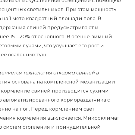
страивают искусственное освещение с помощью
сцентных светильников. При этом мощность
а на 1 метр квадратный площади пола. В
одержания свиней предусматривают и
ее 15—20% от основного. В осенне-зимний
овыми лучами, что улучшает его рост и
ее осаленных туш.
еняется технология откорма свиней в
огия основана на комплексной механизации
м кормление свиней производится сухими
автоматизированного кормораздатчика с
енно на пол. Перед кормлением свет
ончания кормления выключается. Микроклимат
 систем отопления и принудительной