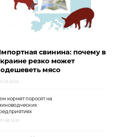
мпортная свинина: почему в
краине резко может
подешеветь мясо
21.03.2026
ем кормят поросят на
виноводческих
редприятиях
27.08.2025