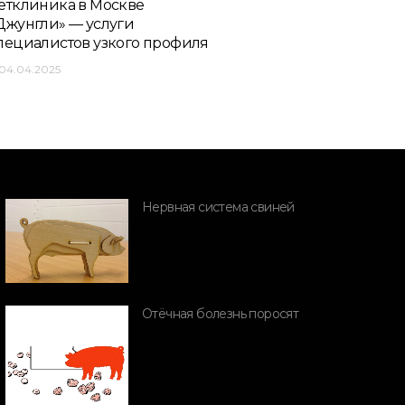
етклиника в Москве
Джунгли» — услуги
пециалистов узкого профиля
04.04.2025
Нервная система свиней
ПОРОДЫ СВИНЕЙ
ороды и
роизводительность
ПОРОДЫ СВИН
виней
Отёчная болезнь поросят
Ландрас