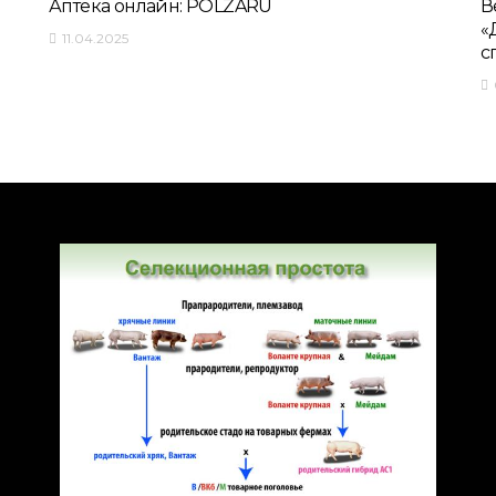
Аптека онлайн: POLZARU
В
«
11.04.2025
с
П
п
ПОРОДЫ СВИНЕЙ
с
Селекционная
простота