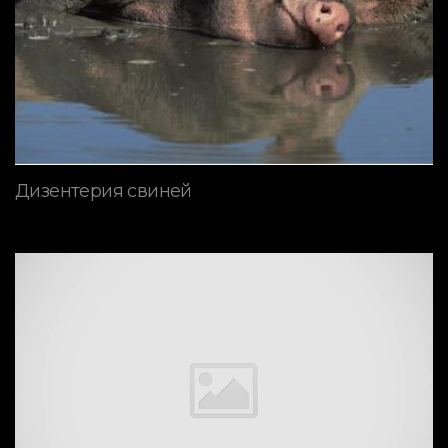
Дизентерия свиней