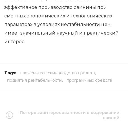
эффективное производство свинины при
сменных экономических и технологических
параметрах в условиях нестабильности цен
имеет значительный научный и практический
интерес.
Tags:
вложенных в свиноводство средств
,
поднятия рентабельности
,
программных средств
Потеря заинтересованности в содержании
свиней