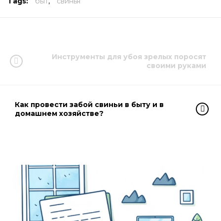
Tags:
быт
,
свинья
Инструменты для убоя зрелых поросят
своими руками
Как провести забой свиньи в быту и в
домашнем хозяйстве?