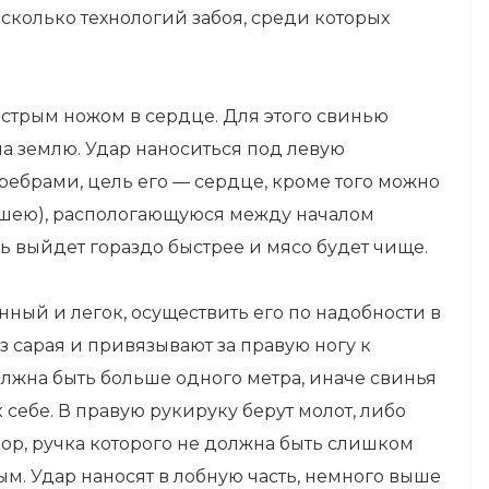
колько технологий забоя, среди которых
острым ножом в сердце. Для этого свинью
 на землю. Удар наноситься под левую
ебрами, цель его — сердце, кроме того можно
в шею), распологающуюся между началом
ь выйдет гораздо быстрее и мясо будет чище.
нный и легок, осуществить его по надобности в
 сарая и привязывают за правую ногу к
лжна быть больше одного метра, иначе свинья
 себе. В правую рукируку берут молот, либо
ор, ручка которого не должна быть слишком
м. Удар наносят в лобную часть, немного выше