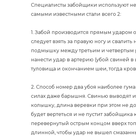
Специалисты забойщики используют нес
самыми известными стали всего 2:
1. Забой производится прямым ударом 
следует взять за правую ногу и свалить
подмышку между третьим и четвертым р
нанести удар в артерию (убой свиней 
туловища и окончанием шеи, тогда кров
2. Способ номер два убоя наиболее гума
силах даже барышня. Свинью выводят из
колышку, длина веревки при этом не до
будет вертеться и не пустит забойщика к
перевернутый острым концом вверх топ
длинной, чтобы удар не вышел смазанны