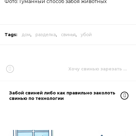
Фото: Гуманный способ забоя животных
Tags:
дом
,
разделка
,
свинья
,
убой
Хочу свинью зарезать …
Забой свиней либо как правильно заколоть
свинью по технологии