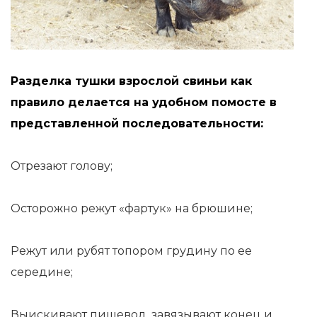
Разделка тушки взрослой свиньи как
правило делается на удобном помосте в
представленной последовательности:
Отрезают голову;
Осторожно режут «фартук» на брюшине;
Режут или рубят топором грудину по ее
середине;
Выискивают пищевод, завязывают конец и