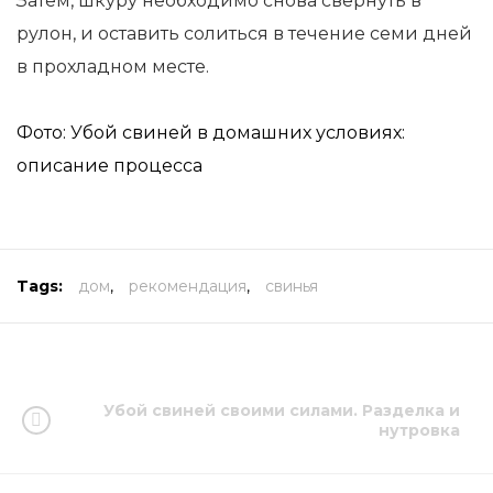
Затем, шкуру необходимо снова свернуть в
рулон, и оставить солиться в течение семи дней
в прохладном месте.
Фото: Убой свиней в домашних условиях:
описание процесса
Tags:
дом
,
рекомендация
,
свинья
Убой свиней своими силами. Разделка и
нутровка