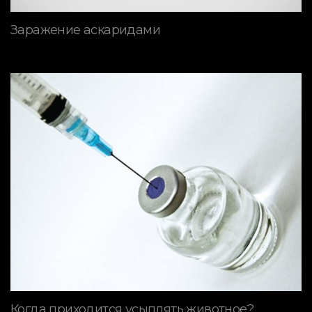
Заражение аскаридами
Когда приходится усыплять животное?