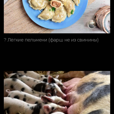
? Лёгкие пельмени (фарш не из свинины)