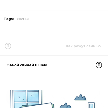
Tags:
свинья
Как режут свинью
Забой свиней В Шею