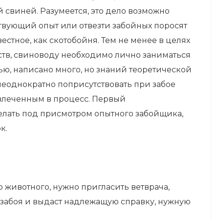
 свиней. Разумеется, это дело возможно
твующий опыт или отвезти забойных поросят
стное, как скотобойня. Тем не менее в целях
тв, свиноводу необходимо лично заниматься
нью, написано много, но знаний теоретической
неоднократно поприсутствовать при забое
влеченным в процесс. Первый
елать под присмотром опытного забойщика,
к.
о животного, нужно пригласить ветврача,
 забоя и выдаст надлежащую справку, нужную