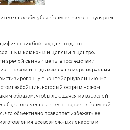
иные способы убоя, больше всего популярны
пецифических бойнях, где созданы
усеянным крюками и цепями в центре.
ги зрелой свиньи цепь, впоследствии
из головой и подымается по мере верчения
автоматизированную конвейерную линию. На
стоит забойщик, который острым ножом
таким образом, чтобы льющаяся из взрослой
оба, с того места кровь попадает в большой
, что объективно позволяет избежать ее
 изготовления всевозможных лекарств и