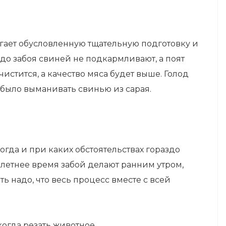
ает обусловленную тщательную подготовку и
до забоя свиней не подкармливают, а поят
истится, а качество мяса будет выше. Голод
 было выманивать свинью из сарая.
гда и при каких обстоятельствах гораздо
в летнее время забой делают ранним утром,
ть надо, что весь процесс вместе с всей
огда резать животное.