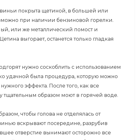
свиньи покрыта щетиной, в большей или
озможно при наличии бензиновой горелки.
ный, или же металлический помост и
етина выгорает, останется только гладкая
 подгорят нужно соскоблить с использованием
ько удачной была процедура, которую можно
ужного эффекта. После того, как все
у тщательным образом моют в горячей воде.
бразом, чтобы голова не отделялась от
 Свинью вскрывают посередине, разрубив
увшее отверстие вынимают осторожно все