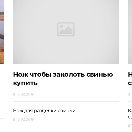
Нож чтобы заколоть свинью
Н
купить
15.02.2019
Нож для разделки свиньи
К
с
15.02.2019