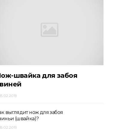
ож-швайка для забоя
свиней
15.02.2019
ак выглядит нож для забоя
виньи (швайка)?
15.02.2019