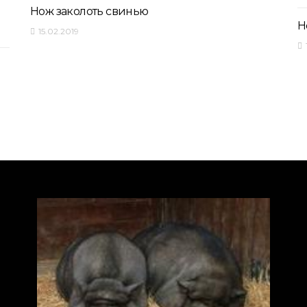
Нож заколоть свинью
Н
15.02.2019
ПОРОДЫ СВИНЕЙ
С
Вьетнамские