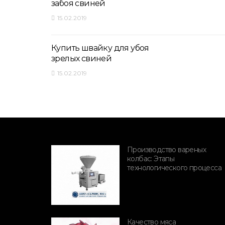
забоя свиней
15.02.2019
Купить швайку для убоя
зрелых свиней
15.02.2019
Производство вареных
колбас: Этапы
ПОРОДЫ СВИНЕЙ
технологического процесса
Породы и
производительность
свиней
Качество мяса