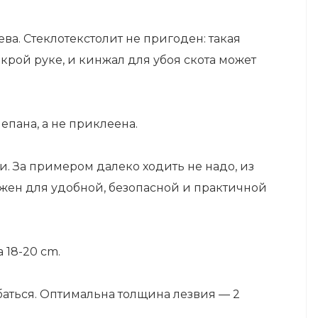
ева. Стеклотекстолит не пригоден: такая
крой руке, и кинжал для убоя скота может
епана, а не приклеена.
и. За примером далеко ходить не надо, из
ужен для удобной, безопасной и практичной
 18-20 cm.
баться. Оптимальна толщина лезвия — 2