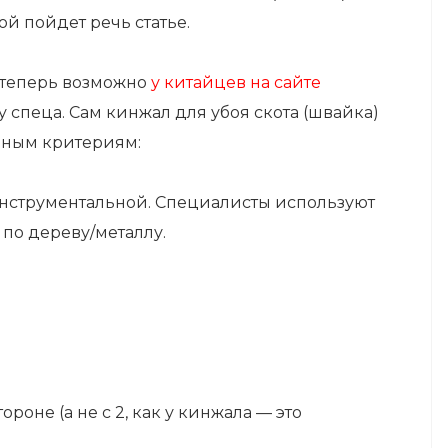
той пойдет речь статье.
С теперь возможно
у китайцев на сайте
 у спеца. Сам кинжал для убоя скота (швайка)
нным критериям:
 инструментальной. Специалисты используют
 по дереву/металлу.
роне (а не с 2, как у кинжала — это