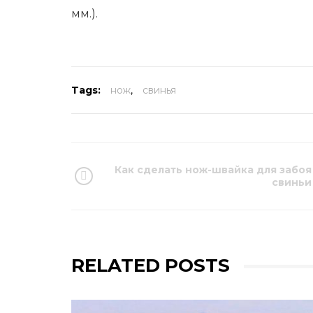
мм.).
Tags:
нож
,
свинья
Как сделать нож-швайка для забоя
свиньи
RELATED POSTS