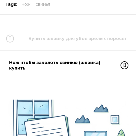
Tags:
нож
,
свинья
Купить швайку для убоя зрелых поросят
Нож чтобы заколоть свинью (швайка)
купить