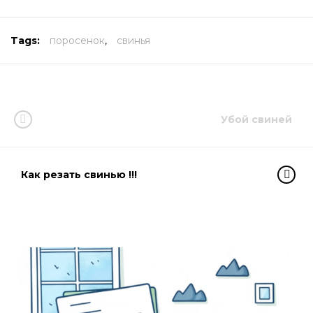
Tags:
поросенок
,
свинья
Убой свиней
Как резать свинью !!!