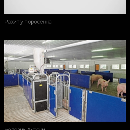
Рахит у поросенка
Болезнь Ауески