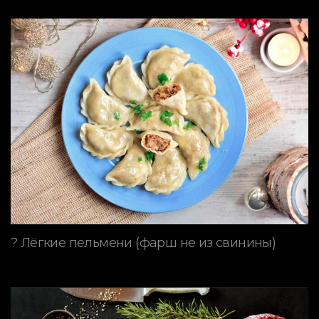
? Лёгкие пельмени (фарш не из свинины)