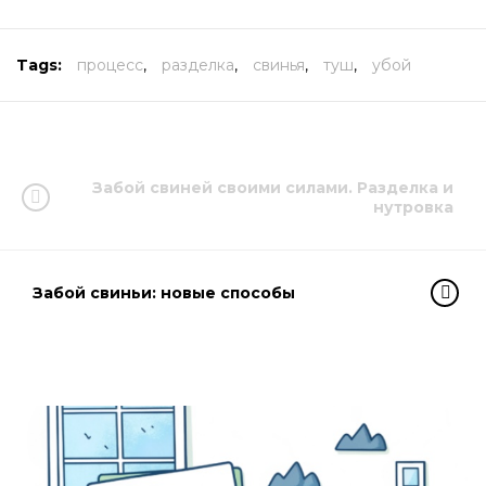
Tags:
процесс
,
разделка
,
свинья
,
туш
,
убой
Забой свиней своими силами. Разделка и
нутровка
Забой свиньи: новые способы