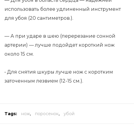
— Для убоя в область сердца — надежней
использовать более удлиненный инструмент
для убоя (20 сантиметров.).
— А при ударе в шею (перерезание сонной
артерии) — лучше подойдет короткий нож
около 15 см.
• Для снятия шкуры лучше нож с коротким
заточенным лезвием (12-15 см.).
Tags:
нож
,
поросенок
,
убой