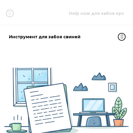
Help нож для забоя крс
Инструмент для забоя свиней