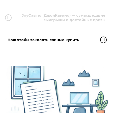
JoyCasino (ДжойКазино) — сумасшедшие
выигрыши и достойные призы
Нож чтобы заколоть свинью купить