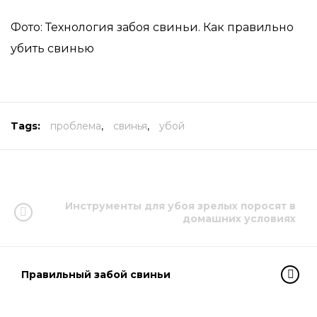
Фото: Технология забоя свиньи. Как правильно
убить свинью
Tags:
проблема
,
свинья
,
убой
Инструменты для убоя зрелых поросят в
домашних условиях
Правильный забой свиньи