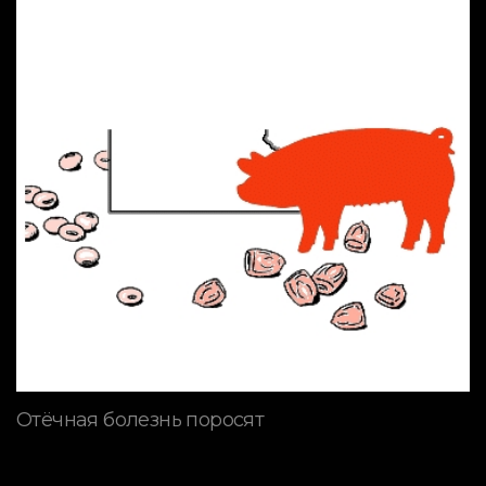
Отёчная болезнь поросят