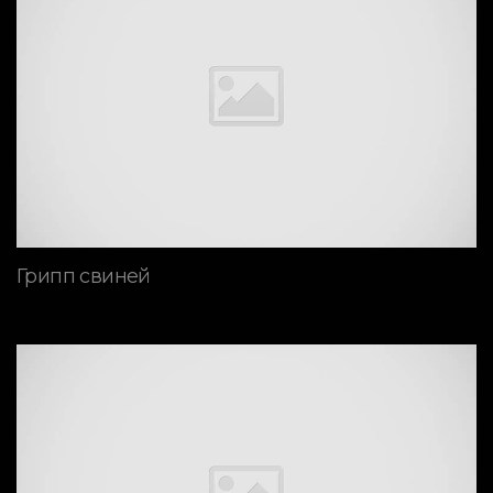
Грипп свиней