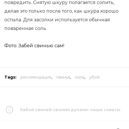
повредить. Снятую шкуру полагается солить,
делая это только после того, как шкура хорошо
остыла. Для засолки используется обычная
поваренная соль.
Фото: Забей свинью сам!
Tags:
рекомендация
,
свинья
,
сила
,
убой
Забой свиней своими руками: наши советы