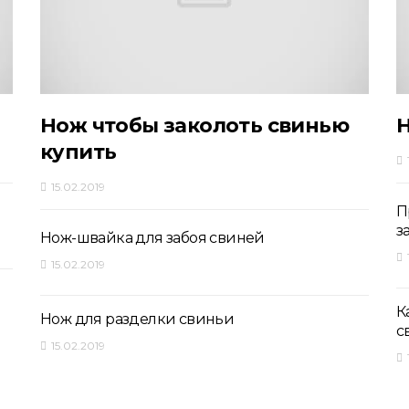
Нож чтобы заколоть свинью
Н
купить
15.02.2019
П
з
Нож-швайка для забоя свиней
15.02.2019
К
Нож для разделки свиньи
с
15.02.2019