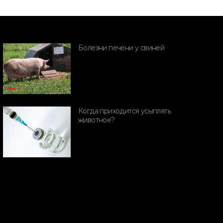
Болезни печени у свиней
ПОРОДЫ СВИНЕЙ
ПОРОДЫ СВИН
Когда приходится усыплять
елекционная
животное?
Дикий каба
ростота