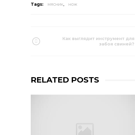
Tags:
мясник
,
нож
Как выглядит инструмент для
забоя свиней?
RELATED POSTS