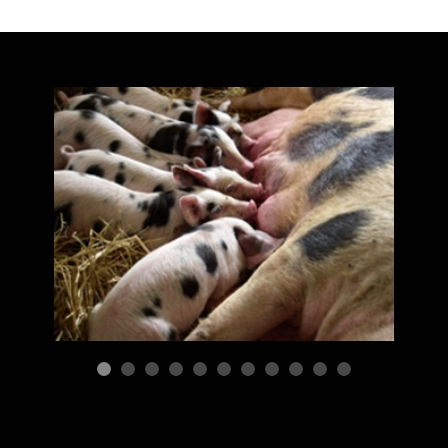
ПОРОДЫ СВИНЕЙ
Гибридизация при
С
скрещивании двух
п
пород