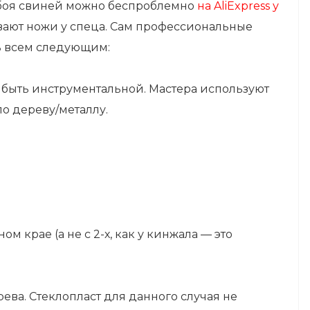
забоя свиней можно беспроблемно
на AliExpress у
зывают ножи у спеца. Сам профессиональные
ь всем следующим:
а быть инструментальной. Мастера используют
по дереву/металлу.
м крае (а не с 2-х, как у кинжала — это
рева. Стеклопласт для данного случая не