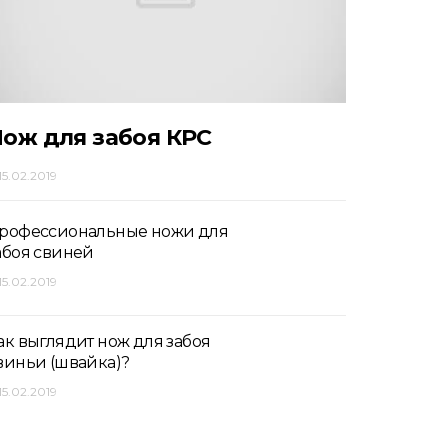
ож для забоя КРС
15.02.2019
рофессиональные ножи для
абоя свиней
15.02.2019
ак выглядит нож для забоя
виньи (швайка)?
15.02.2019