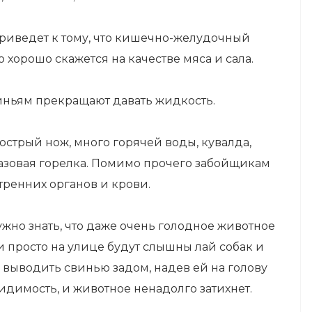
приведет к тому, что кишечно-желудочный
о хорошо скажется на качестве мяса и сала.
виньям прекращают давать жидкость.
острый нож, много горячей воды, кувалда,
газовая горелка. Помимо прочего забойщикам
тренних органов и крови.
нужно знать, что даже очень голодное животное
и просто на улице будут слышны лай собак и
 выводить свинью задом, надев ей на голову
идимость, и животное ненадолго затихнет.