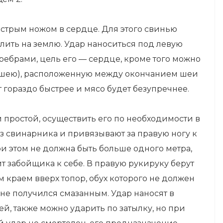
острым ножом в сердце. Для этого свинью
алить на землю. Удар наноситься под левую
ебрами, цель его — сердце, кроме того можно
в шею), расположенную между окончанием шеи
 гораздо быстрее и мясо будет безупречнее.
и простой, осуществить его по необходимости в
з свинарника и привязывают за правую ногу к
и этом не должна быть больше одного метра,
ит забойщика к себе. В правую рукируку берут
 краем вверх топор, обух которого не должен
не получился смазанным. Удар наносят в
ей, также можно ударить по затылку, но при