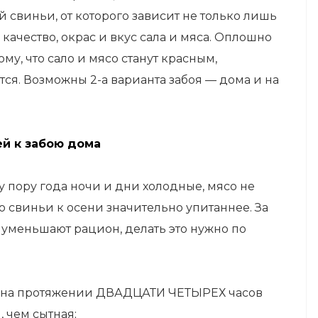
ой
свиньи, от которого зависит не только лишь
а качество, окрас и вкус сала и мяса. Оплошно
у, что сало и мясо станут красным,
ся. Возможны 2-а варианта забоя — дома и на
й к забою дома
у пору года ночи и дни холодные, мясо не
о свиньи к осени значительно упитаннее. За
е уменьшают рацион, делать это нужно по
ела на протяжении ДВАДЦАТИ ЧЕТЫРЕХ часов
 чем сытная;