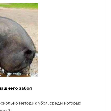
машнего забоя
сколько методик убоя, среди которых
ем 2: