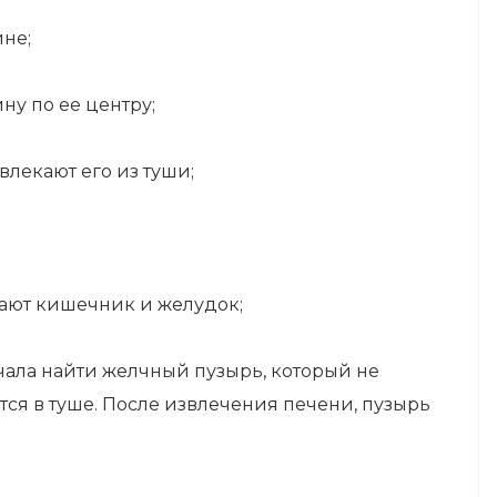
не;
ну по ее центру;
лекают его из туши;
вают кишечник и желудок;
ала найти желчный пузырь, который не
тся в туше. После извлечения печени, пузырь