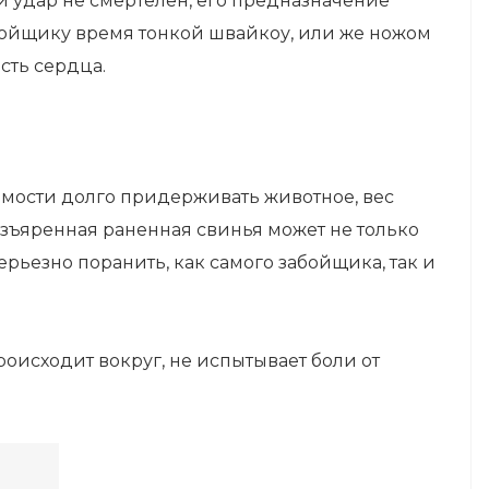
й удар не смертелен, его предназначение
абойщику время тонкой швайкоу, или же ножом
сть сердца.
имости долго придерживать животное, вес
азъяренная раненная свинья может не только
ерьезно поранить, как самого забойщика, так и
роисходит вокруг, не испытывает боли от