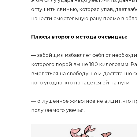
этом силу удара надо увеличить. Данны
оглушить свинью, которая упав, дает з
нанести смертельную рану прямо в обла
Плюсы второго метода очевидны:
— забойщик избавляет себя от необход
которого порой выше 180 килограмм. Р
вырваться на свободу, но и достаточно с
кого угодно, кто попадется ей на пути;
— оглушенное животное не видит, что п
получаемого увечья.