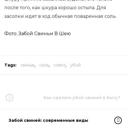
после того, как шкура хорошо остыла. Для
засолки идет в ход обычная поваренная соль.
Фото: Забой Свиньи В Шею
Tags:
свинья
,
сила
,
совет
,
убой
Как сделать убой свиней в быту?
Забой свиней: современные виды