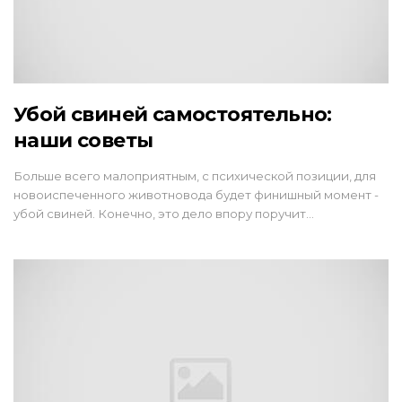
Убой свиней самостоятельно:
наши советы
Больше всего малоприятным, с психической позиции, для
новоиспеченного животновода будет финишный момент -
убой свиней. Конечно, это дело впору поручит…