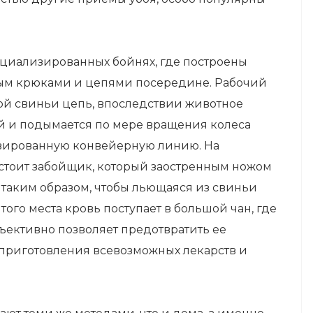
пециализированных бойнях, где построены
ным крюками и цепями посередине. Рабочий
лой свиньи цепь, впоследствии животное
й и подымается по мере вращения колеса
тизированную конвейерную линию. На
стоит забойщик, который заостренным ножом
 таким образом, чтобы льющаяся из свиньи
того места кровь поступает в большой чан, где
ъективно позволяет предотвратить ее
 приготовления всевозможных лекарств и