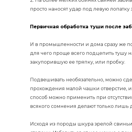
2. На более мелких бойнях свиней забив
просто наносят удар под левую лопатку
Первичная обработка туши после за
И в промышленности и дома сразу же по
для чего проще всего подцепить тушу н
закупорившую ее тряпку, или пробку.
Подвешивать необязательно, можно сдел
прохождения малой чашки отверстие, и 
способ можно применить при отсутстви
всякого сомнения делают только лишь 
Исходя из породы шкура зрелой свинь