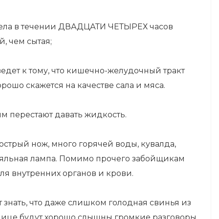
не ела в течении ДВАДЦАТИ ЧЕТЫРЕХ часов
, чем сытая;
едет к тому, что кишечно-желудочный тракт
орошо скажется на качестве сала и мяса.
ям перестают давать жидкость.
стрый нож, много горячей воды, кувалда,
паяльная лампа. Помимо прочего забойщикам
ля внутренних органов и крови.
т знать, что даже слишком голодная свинья из
улице будут хорошо слышны громкие разговоры