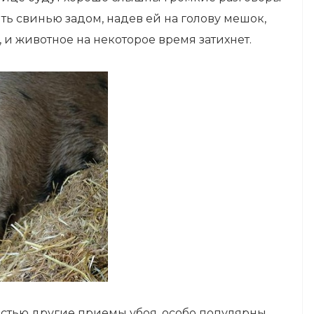
ть свинью задом, надев ей на голову мешок,
 и животное на некоторое время затихнет.
тью другие приемы убоя, особо популярны