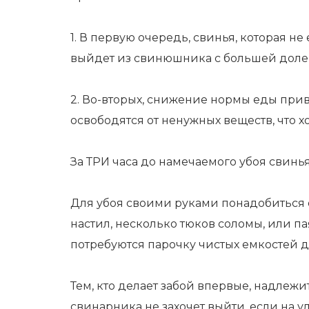
1. В первую очередь, свинья, которая 
выйдет из свинюшника с большей долей
2. Во-вторых, снижение нормы еды прив
освободятся от ненужных веществ, что х
За ТРИ часа до намечаемого убоя свинь
Для убоя своими руками понадобиться о
настил, несколько тюков соломы, или 
потребуются парочку чистых емкостей д
Тем, кто делает забой впервые, надлежи
свинарника не захочет выйти, если на 