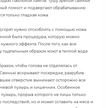
мощью паяльной лампы. Тушу зрелой свиньи
ный помост и подвергают обрабатыванию
ся только гладкая кожа.
подгорят нужно отскоблить с помощью ножа
дачной была процедура, которую можно
нужного эффекта. После того, как все
у тщательным образом моют в теплой воде.
разом, чтобы голова не отделялась от
. Свинью вскрывают посередке, разрубив
увшее отверстие вынимают осторожно все
мочевой пузырь и кишечник. Особенное
 пузырь, прорыв которого не лишь только
последствий, но и может оставить на мясе и