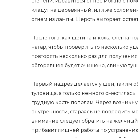
степени. Избавиться от нее можно с по
кладут на деревянный, или же соломен
огнем из лампы. Шерсть выгорает, остает
После того, как щетина и кожа слегка 
нагар, чтобы проверить то насколько у
повторять несколько раз для получения 
обгоревшее будет очищено, свиную туш
Первый надрез делается у шеи, таким об
туловища, а только немного сместилась
грудную кость пополам. Через возникн
внутренности, стараясь не повредить 
внимание следует обратить на желчный
прибавит лишней работы по устранению 