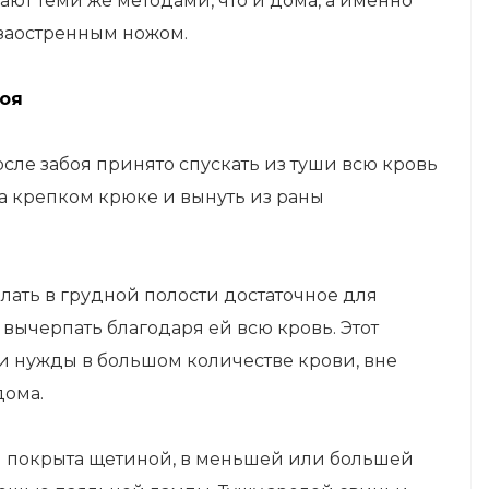
ают теми же методами, что и дома, а именно
 заостренным ножом.
боя
сле забоя принято спускать из туши всю кровь
а крепком крюке и вынуть из раны
ать в грудной полости достаточное для
вычерпать благодаря ей всю кровь. Этот
и нужды в большом количестве крови, вне
дома.
и покрыта щетиной, в меньшей или большей