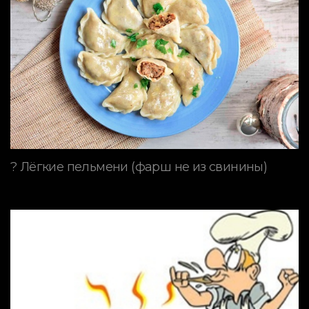
? Лёгкие пельмени (фарш не из свинины)