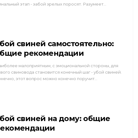
нальный этап - забой зрелых поросят. Разумеет…
бой свиней самостоятельно:
общие рекомендации
иболее малоприятным, с эмоциональной стороны, для
вого свиновода становится конечный шаг - убой свиней.
нечно, этот вопрос можно конечно поручит…
бой свиней на дому: общие
рекомендации