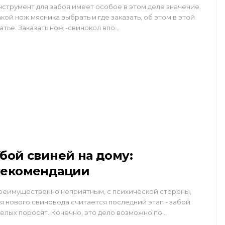
струмент для забоя имеет особое в этом деле значение.
кой нож мясника выбрать и где заказать, об этом в этой
атье. Заказать нож -свинокол впо…
бой свиней на дому:
рекомендации
еимущественно неприятным, с психической стороны,
я нового свиновода считается последний этап - забой
елых поросят. Конечно, это дело возможно по…