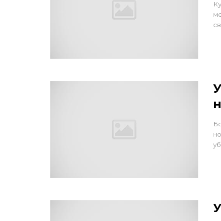
Ку
ме
св
У
н
Бо
но
уб
У