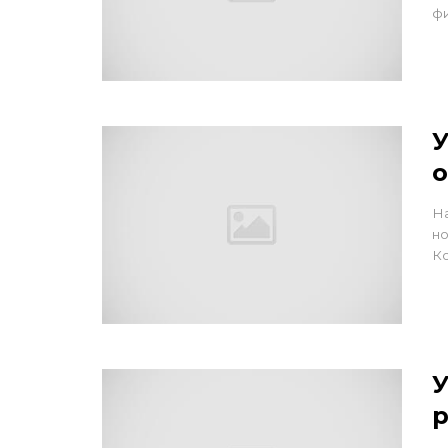
фи
У
На
но
Ко
У