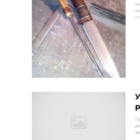
Ин
Ка
ст
У
Пр
дл
зр