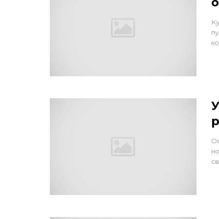
о
Ку
пу
ко
У
Ос
но
св