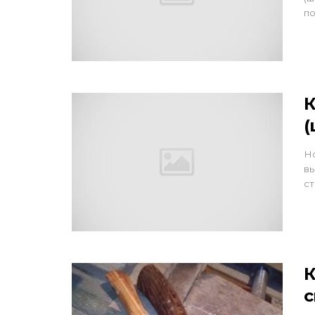
по
К
(
Но
вы
ст
К
с