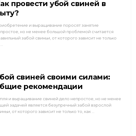
ак провести убой свиней в
ыту?
риобретение и выращивание поросят занятие
простое, но не менее большой проблемой считается
авильный забой свиньи, от которого зависит не только
и…
бой свиней своими силами:
общие рекомендации
пля и выращивание свиней дело непростое, но не менее
щей задачей является безупречный забой взрослой
иньи, от которого зависит не только то, как …