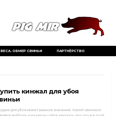
ВЕСА. ОБМЕР СВИНЬИ
ПАРТНЁРСТВО
упить кинжал для убоя
виньи
удие для убоя имеет важное значение. Какой свинокол
вайка) выбрать и на каком сайте заказать, про это в в этой