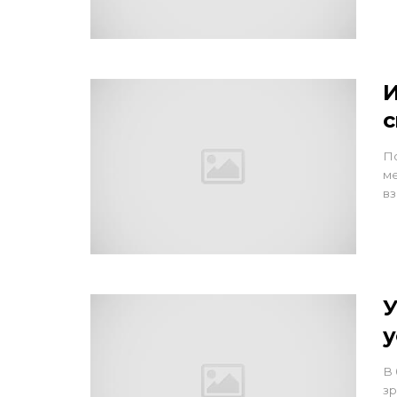
И
с
По
ме
вз
У
у
В 
зр