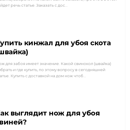
йдет речь статье. Заказать с дос…
упить кинжал для убоя скота
швайка)
ж для забоя имеет значение. Какой свинокол (швайка)
брать и где купить, по этому вопросу в сегодняшней
атье. Купить с доставкой на дом нож чтоб…
ак выглядит нож для убоя
виней?