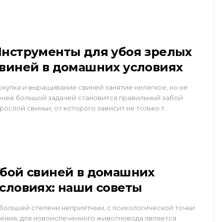
нструменты для убоя зрелых
виней в домашних условиях
купка и выращивание свиней занятие нелегкое, но не
нее большой задачей становится правильный забой
рослой свиньи, от которого зависит не только т…
бой свиней в домашних
словиях: наши советы
большей степени неприятным, с психологической точки
ения, для новоиспеченного животновода является