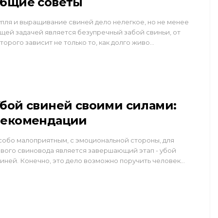
бщие советы
пля и выращивание свиней дело нелегкое, но не менее
щей задачей является безупречный забой свиньи, от
торого зависит не только то, как долго живо…
бой свиней своими силами:
рекомендации
обо малоприятным, с эмоциональной стороны, для
вого свиновода является завершающий этап - убой
иней. Конечно, это дело возможно поручить человек…