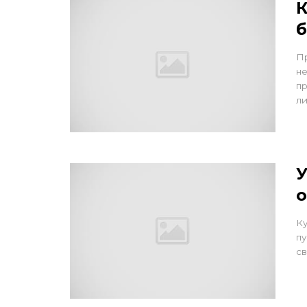
К
б
П
не
пр
л
У
Ку
пу
св