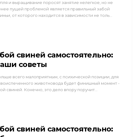
пля и выращивание поросят занятие нелегкое, но не
нее пущей проблемой является правильный забой
иньи, от которого находится в зависимости не толь…
бой свиней самостоятельно:
аши советы
льше всего малоприятным, с психической позиции, для
воиспеченного животновода будет финишный момент -
ой свиней. Конечно, это дело впору поручит…
бой свиней самостоятельно: